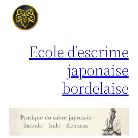
Aller
au
contenu
Ecole d'escrime
japonaise
bordelaise